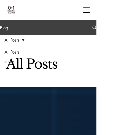
Blog
All Posts
All Posts
All Posts
show