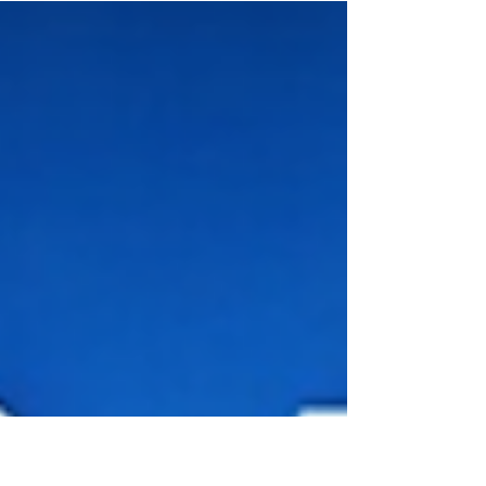
（買い手側）M&A戦略を支援するプログラム
「AcquireX（アクワイアエックス）」を本格始動
しました。参加企業として22社を採択し、2026年
2月25日に第1回ワークショップをオンラインにて
開催しています。 近年、スタートアップの成長戦
略としてM&Aの重要性が高まっています。技術獲
得や市場拡大、人材確保など、オーガニックグロ
ースだけでは実現しにくい非連続な成長をM&Aに
よって達成する事例が増える一方、スタートアッ
プが「買い手」として動く際には、大企業とは異
なる固有の課題に直面します。 AcquireXはこうし
た課題に応えるプログラムです。全10回のワーク
ショップでは、バイサイド戦略の策定からソーシ
ング、デューデリジェンス、契約実務、PMI（買収
後統合）までをM&Aの実務フローに沿って体系的
にカバー。弁護士・公認会計士・コンサルタント
などの専門家が講師を務め、講義とグループワー
クを組み合わせた実践的な形式で進行します。さ
らに希望者には