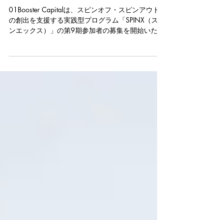
実践型プログラムの全容
01Booster Capitalは、スピンオフ・スピンアウト
の創出を支援する実践型プログラム「SPINX（スピ
ンエックス）」の第9期参加者の募集を開始いたし
ました。 SPINXは、スピンオフ・カーブアウトに
取り組む事業会社の担当者・経営者を対象とした
支援プログラムです。通常コースとして、クロー
ズドセミナーと交流会を提供し、スピンオフの構
想段階から実行後のスケールまで、各フェーズに
応じた実践的なサポートを行っています。 これま
での8期にわたる実績として、累計122名・約100
社が参加。自動車部品、化粧品、医療機器、航
空、食品、建設など、多岐にわたる業界から多く
の方にご参加いただいています。参加者の内訳と
しては、スピンオフ検討中の方が56%、実行済み
の方が7%、制度設計・運営に携わる方が37%とな
っており、さまざまなフェーズの方が集うコミュ
ニティとなっています。 第9期では、受講必須の
オンラインファイナンス講義（全5回）を通じて、
スピンオフ・スピンアウトの実現に欠かせないフ